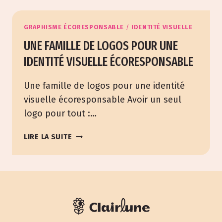
:
ENTRE
IMPACT,
GRAPHISME ÉCORESPONSABLE
/
IDENTITÉ VISUELLE
DESIGN
UNE FAMILLE DE LOGOS POUR UNE
ET
IDENTITÉ VISUELLE ÉCORESPONSABLE
RESPONSABILITÉ
Une famille de logos pour une identité
visuelle écoresponsable Avoir un seul
logo pour tout :…
UNE
LIRE LA SUITE
FAMILLE
DE
LOGOS
POUR
UNE
IDENTITÉ
VISUELLE